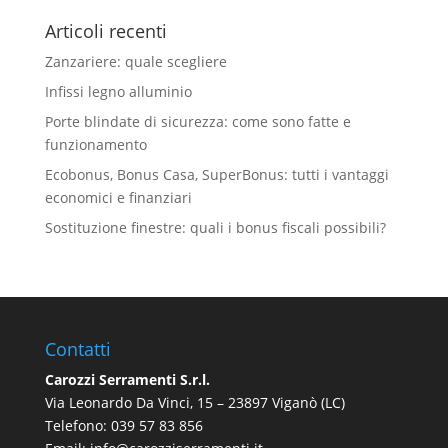
Articoli recenti
Zanzariere: quale scegliere
Infissi legno alluminio
Porte blindate di sicurezza: come sono fatte e
funzionamento
Ecobonus, Bonus Casa, SuperBonus: tutti i vantaggi
economici e finanziari
Sostituzione finestre: quali i bonus fiscali possibili?
Contatti
Carozzi Serramenti S.r.l.
Via Leonardo Da Vinci, 15 – 23897 Viganò (LC)
Telefono:
039 57 83 856