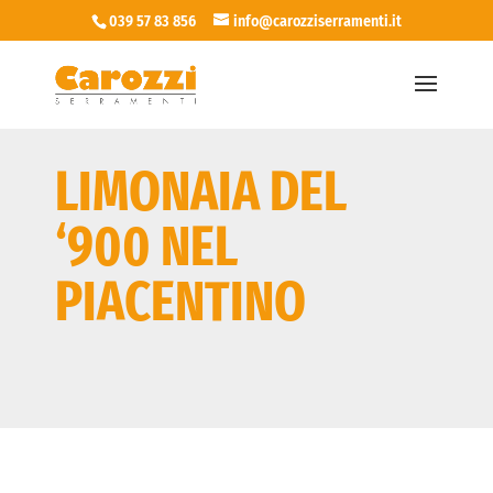
039 57 83 856
info@carozziserramenti.it
LIMONAIA DEL
‘900 NEL
PIACENTINO